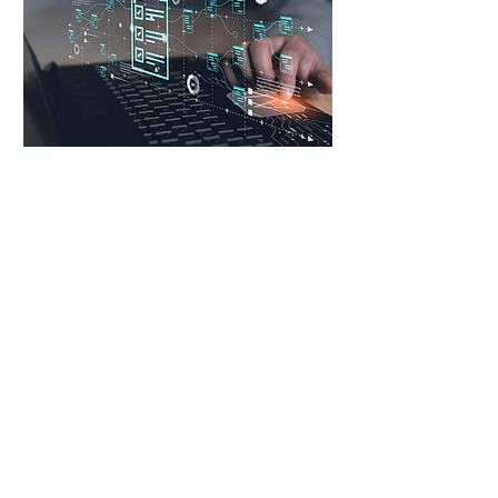
БЕЗ КОМПРОМІСІВ
Щоб перемагати, потрібно
опиратися на дані.
На ROMI експерти розкажуть,
що таке data infrastructure і
поділяться, як налаштувати збір
і збереження даних.Ви почуєте,
як Merіdian допомагає
моделювати на базі величезної
кількості онлайн даних що у вас
вже є і чому це стає актуальним
інструментом в новітньому
маркетингу. Як DV360 —