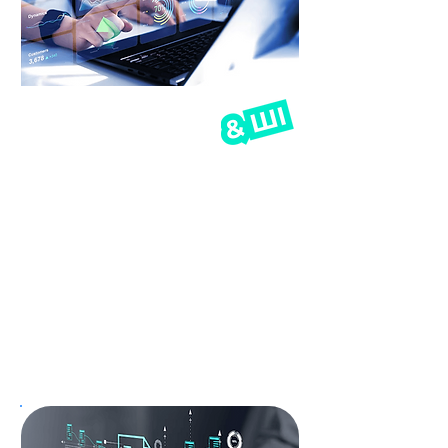
АВТОМАТИЗАЦІЯ
ШІ й автоматизація —
реальність маркетингу! Як
використати їх на максимум?
Ви почуєте, як AI змінює кожен
етап — від збору даних до
створення креативів і
аналітики.
Реальні кейси та досвід тих, хто
вже впровадив ці технології,
відкриють вам шлях до
зменшення витрат, економії
часу і зростання результатів.