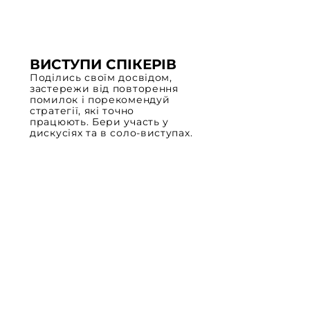
ВИСТУПИ СПІКЕРІВ
Поділись своїм досвідом,
застережи від повторення
помилок і порекомендуй
стратегії, які точно
працюють. Бери участь у
дискусіях та в соло-виступах.
ПРЕЗЕНТАЦІЯ
ПОСЛУГ
Запропонуй сервіси та
рішення твого бізнесу
клієнтам. Найкращий вибір
—спілкування наживо
особисто зі своєю
аудиторією. Так, в 1 день ти
можеш розширити свою