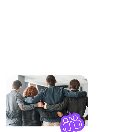
захопив вже медійний ринок
европи і впевненно рухається
на Український ринок. Як дані
відіграють критичну роль в
персоналізуваних розсилках, а
OTT-платформи —
розширювати охоплення. Як
внутрішня аналітика компаній
які вже навчились з цим
працювати, змінює підхід до
прийняття швидких рішень на
практиці.