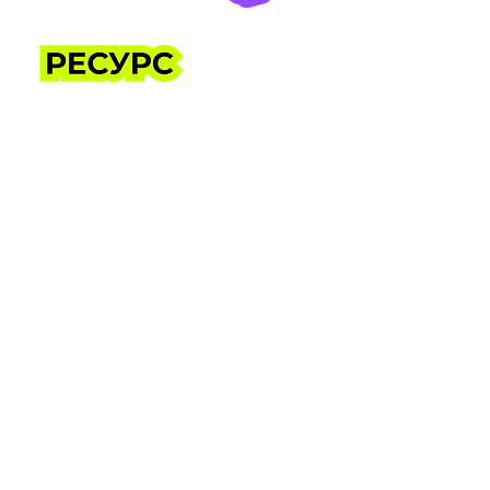
СТРАТЕГІЧНИЙ
У складні часи саме команда
стає головним фактором
стійкості й розвитку бізнесу.
Побудова правильної
маркетингової команди —
виклик, особливо під час війни.
Ми поговоримо про те, як
формувати команди в умовах
нестабільності: кого краще
наймати — джунів для навчання
чи готових фахівців, та яка
модель роботи — офісна,
віддалена чи гібридна —
реально ефективніша сьогодні.
Ви дізнаєтесь про нові способи
рекрутингу і зможете
порівняти зарплати
маркетологів завдяки свіжим
даним дослідження 2025 року.