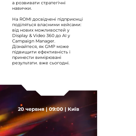
а розвивати стратегічні
навички.
На ROMI досвідчені підприємці
поділяться власними кейсами:
від нових можливостей у
Display & Video 360 до AI у
Campaign Manager.
Дізнайтеся, як GMP може
підвищити ефективність і
принести вимірювані
результати. вже сьогодні.
20 червня | 09:00 | Київ