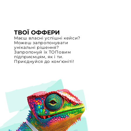
клієнтську базу.
ТВОЇ ОФФЕРИ
Маєш власні успішні кейси?
Можеш запропонувати
унікальні рішення?
Запропонуй їх ТОПовим
підприємцям, як і ти.
Приєднуйся до ком'юніті!