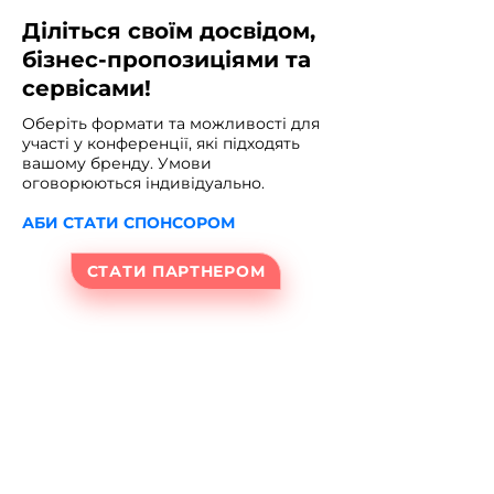
Діліться своїм досвідом,
бізнес-пропозиціями та
сервісами!​
Оберіть формати та можливості для
участі у конференції, які підходять
вашому бренду. Умови
оговорюються індивідуально.
АБИ СТАТИ СПОНСОРОМ
СТАТИ ПАРТНЕРОМ
ПАРТНЕРСТВО
Розкажи про свій проєкт у
зонах стендів та нетворкінгу,
запропонуй кожному
учаснику спецпропозицію —
це збільшить упізнаваність
твого бренду.