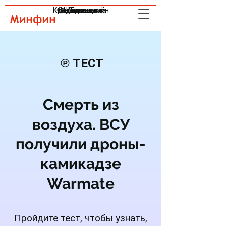
Кредиты онлайн
Криптовалюта
Страхование
Инвестиции
Индексы
Валюта
Банки
℗ ТЕСТ
Смерть из
воздуха. ВСУ
получили дроны-
камикадзе
Warmate
Пройдите тест, чтобы узнать,