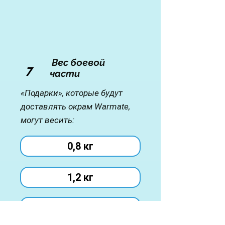
Вес боевой
7
части
«Подарки», которые будут
доставлять окрам Warmate,
могут весить:
0,8 кг
1,2 кг
1,4 кг