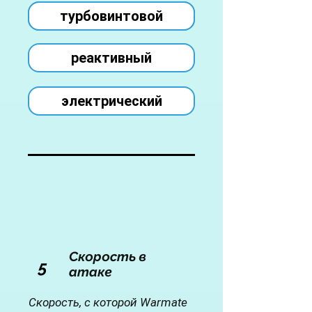
турбовинтовой
турбовинтовой
реактивный
электрический
Скорость в
5
атаке
Скорость, с которой Warmate