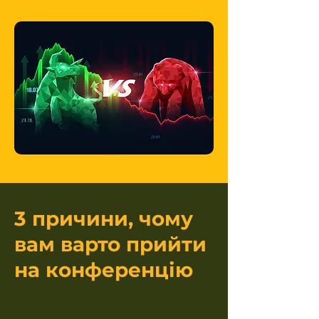
3 причини, чому
вам варто прийти
на конференцію