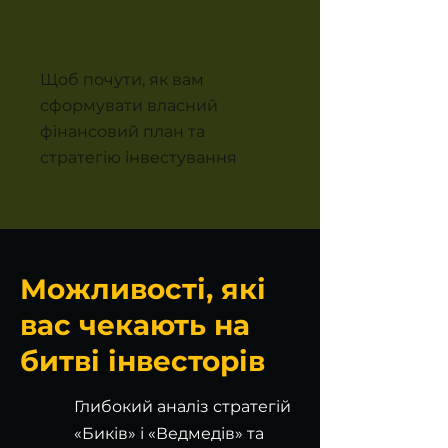
Щоб почути, як вам
сформувати власний
фінансовий план та
стратегію інвестування
Можливості, які
вас чекають на
битві інвесторів
Глибокий аналіз стратегій
«Биків» і «Ведмедів» та