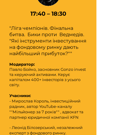
17:40 – 18:30
"Ліга чемпіонів. Фінальна
битва. Бики проти Ведмедів.
"Які інструменти інвестування
на фондовому ринку дають
найбільший прибуток?""
Модератор:
Павло Бойко, засновник Gonzo invest
та керуючий активами. Керує
капіталом 400+ інвесторів з усього
світу.
Учасники:
- Мирослав Король, інвестиційний
радник, автор YouTube-каналу
""Мільйонер за 7 років"" , адвокат та
партнер юридичної компанії KFN
- Леонід Білозерський, незалежний
експерт з фондового ринку.