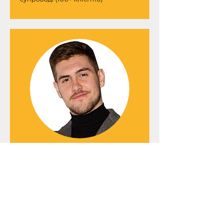
Пилип Олійник
Автор каналу "Код фінансової
свободи", Професійний інвестор,
фінансовий ментор
З тобою на зв'язку, як завжди,
Пилип Олійник! Я – професійний
незалежний фінансовий