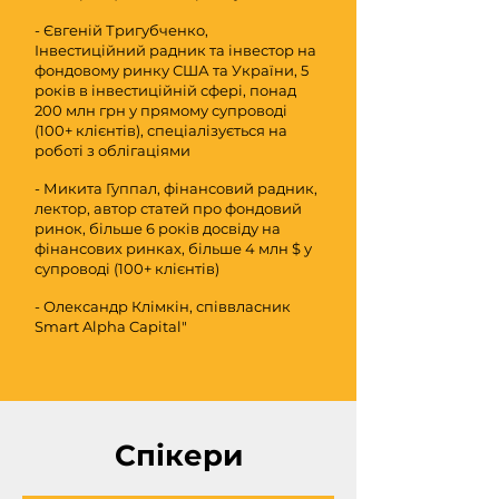
- Євгеній Тригубченко,
Інвестиційний радник та інвестор на
фондовому ринку США та України, 5
років в інвестиційній сфері, понад
200 млн грн у прямому супроводі
(100+ клієнтів), спеціалізується на
роботі з облігаціями
- Микита Гуппал, фінансовий радник,
лектор, автор статей про фондовий
ринок, більше 6 років досвіду на
фінансових ринках, більше 4 млн $ у
супроводі (100+ клієнтів)
- Олександр Клімкін, співвласник
Smart Alpha Capital"
Спікери