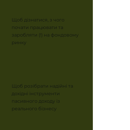
Щоб дізнатися, з чого
почати працювати та
заробляти (!) на фондовому
ринку
Щоб розібрати надійні та
дохідні інструменти
пасивного доходу із
реального бізнесу