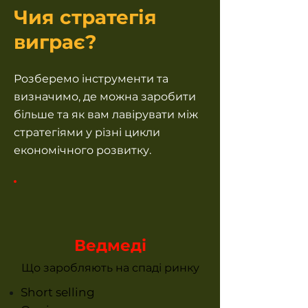
Чия стратегія
виграє?
Розберемо інструменти та
визначимо, де можна заробити
більше та як вам лавірувати між
стратегіями у різні цикли
економічного розвитку.
Ведмеді
Що заробляють на спаді ринку
Short selling