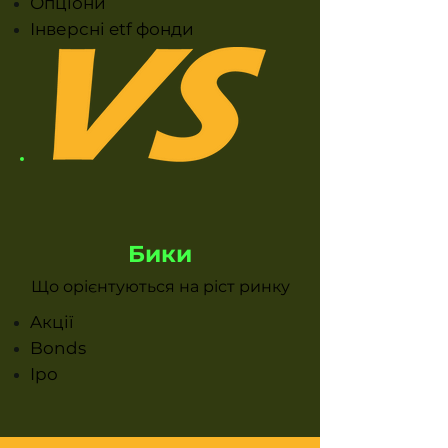
Опціони
Інверсні etf фонди
Бики
Що орієнтуються на ріст ринку
Aкції
Bonds
Ipo