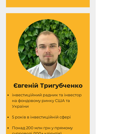
Євгеній Тригубченко
інвестиційний радник та інвестор
на фондовому ринку США та
України
5 років в інвестиційній сфері
Понад 200 млн грн у прямому
супроводі (100+ клієнтів)