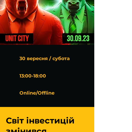
30 вересня / субота
13:00-18:00
Online/Offline
Світ інвестицій
змінився