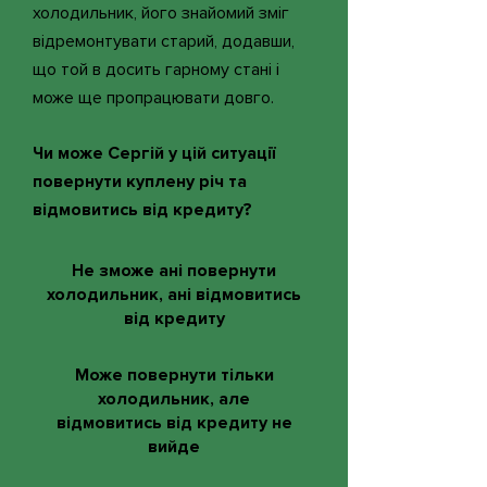
холодильник, його знайомий зміг
відремонтувати старий, додавши,
що той в досить гарному стані і
може ще пропрацювати довго.
Чи може Сергій у цій ситуації
повернути куплену річ та
відмовитись від кредиту?
Не зможе ані повернути
холодильник, ані відмовитись
від кредиту
Може повернути тільки
холодильник, але
відмовитись від кредиту не
вийде