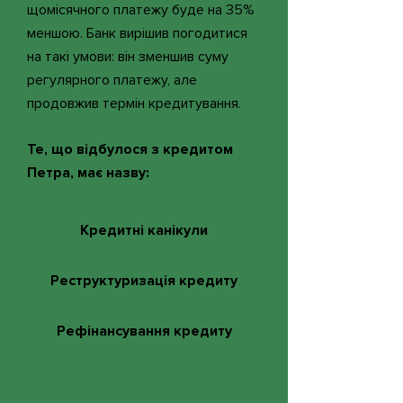
щомісячного платежу буде на 35%
меншою. Банк вирішив погодитися
на такі умови: він зменшив суму
регулярного платежу, але
продовжив термін кредитування.
Те, що відбулося з кредитом
Петра, має назву:
Кредитні канікули
Реструктуризація кредиту
Рефінансування кредиту