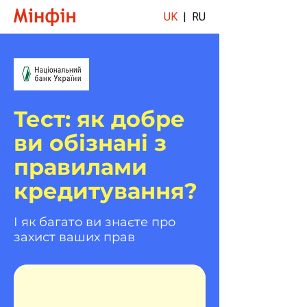
UK
|
RU
Тест: як добре
ви обізнані з
правилами
кредитування?
І як багато ви знаєте про
захист ваших прав