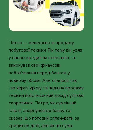
Петро — менеджер із продажу
побутової техніки. Рік тому він узяв
у салоні кредит на нове авто та
виконував свої фінансові
зобов’язання перед банком у
повному обсязі. Але сталося так,
що через кризу та падіння продажу
техніки його місячний дохід суттєво
скоротився. Петро, як сумлінний
клієнт, звернувся до банку та
сказав, що готовий сплачувати за
кредитом далі, але якщо сума