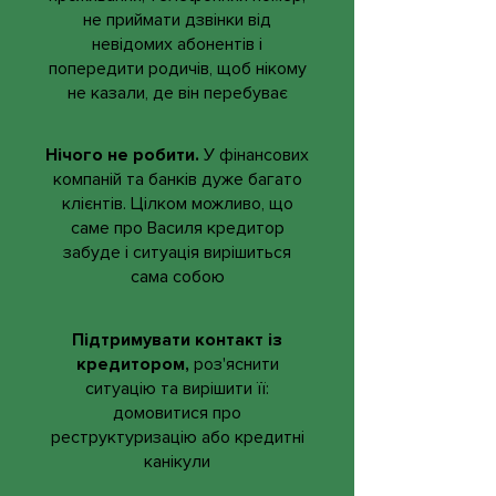
не приймати дзвінки від
невідомих абонентів і
попередити родичів, щоб нікому
не казали, де він перебуває
Нічого не робити.
У фінансових
компаній та банків дуже багато
клієнтів. Цілком можливо, що
саме про Василя кредитор
забуде і ситуація вирішиться
сама собою
Підтримувати контакт із
кредитором,
роз'яснити
ситуацію та вирішити її:
домовитися про
реструктуризацію або кредитні
канікули