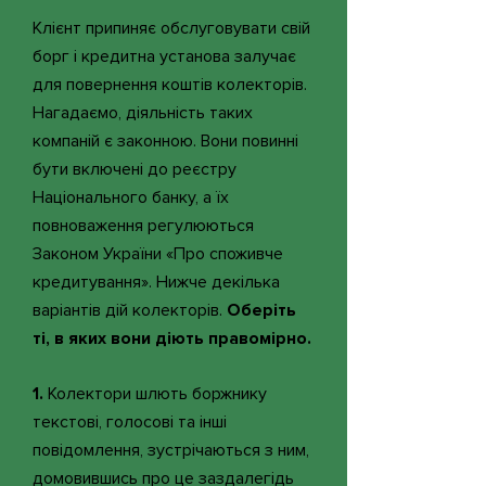
Клієнт припиняє обслуговувати свій
борг і кредитна установа залучає
для повернення коштів колекторів.
Нагадаємо, діяльність таких
компаній є законною. Вони повинні
бути включені до реєстру
Національного банку, а їх
повноваження регулюються
Законом України «Про споживче
кредитування». Нижче декілька
варіантів дій колекторів.
Оберіть
ті, в яких вони діють правомірно.
1.
Колектори шлють боржнику
текстові, голосові та інші
повідомлення, зустрічаються з ним,
домовившись про це заздалегідь