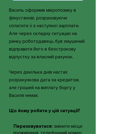
Василь оформив мікропозику в
фінустанові, розраховуючи
сплатити її з наступної зарплати.
Але через складну ситуацію на
ринку роботодавець був змушений
відправити його в безстрокову
відпустку за власний рахунок.
Через декілька днів настає
розрахункова дата за кредитом,
але грошей на виплату боргу у
Василя немає.
Що йому робити у цій ситуації?
Переховуватися:
змінити місце
проживання, телефонний номер,