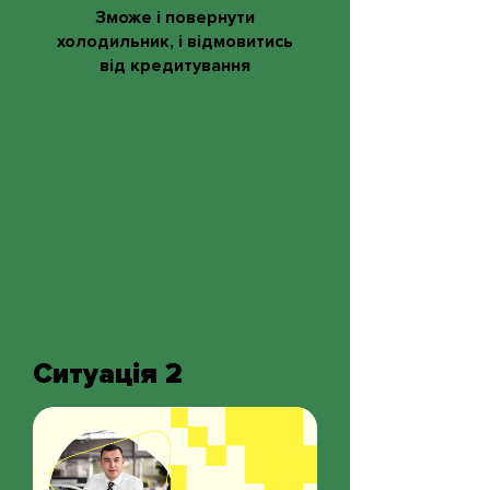
Зможе і повернути
холодильник, і відмовитись
від кредитування
Ситуація 2