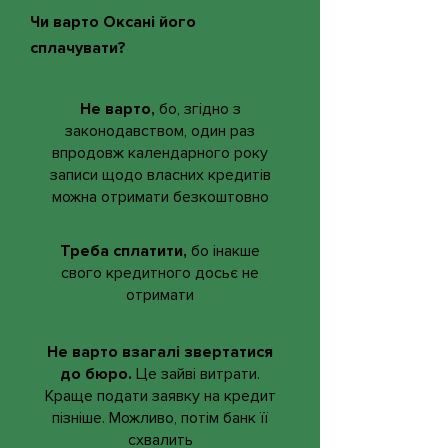
Чи варто Оксані його
сплачувати?
Не варто,
бо, згідно з
законодавством, один раз
впродовж календарного року
записи щодо власних кредитів
можна отримати безкоштовно
Треба сплатити,
бо інакше
свого кредитного досьє не
отримати
Не варто взагалі звертатися
до бюро.
Це зайві витрати.
Краще подати заявку на кредит
пізніше. Можливо, потім банк її
схвалить