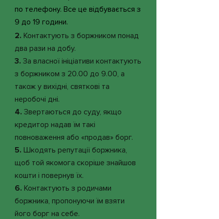
по телефону. Все це відбувається з
9 до 19 години.
2.
Контактують з боржником понад
два рази на добу.
3.
За власної ініціативи контактують
з боржником з 20.00 до 9.00, а
також у вихідні, святкові та
неробочі дні.
4.
Звертаються до суду, якщо
кредитор надав їм такі
повноваження або «продав» борг.
5.
Шкодять репутації боржника,
щоб той якомога скоріше знайшов
кошти і повернув їх.
6.
Контактують з родичами
боржника, пропонуючи їм взяти
його борг на себе.