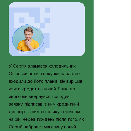
У Сергія зламався холодильник.
Оскільки великі покупки наразі не
входили до його планів, він вирішив
узяти кредит на новий. Банк, до
якого він звернувся, погодив
заявку, підписав із ним кредитний
договір та видав позику терміном
на рік. Через тиждень після того, як
Сергій забрав із магазину новий