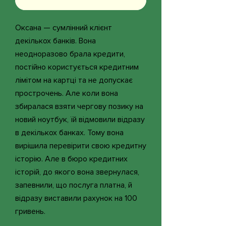
Оксана — сумлінний клієнт
декількох банків. Вона
неодноразово брала кредити,
постійно користується кредитним
лімітом на картці та не допускає
прострочень. Але коли вона
збиралася взяти чергову позику на
новий ноутбук, їй відмовили відразу
в декількох банках. Тому вона
вирішила перевірити свою кредитну
історію. Але в бюро кредитних
історій, до якого вона звернулася,
запевнили, що послуга платна, й
відразу виставили рахунок на 100
гривень.