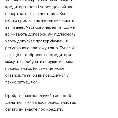
як працюють кредити: ви позичаєте в
кредитора гроші і через деякий час
повертаєте їх із відсотками. Все
нібито просто, але інколи виникають
запитання. Частково через те, що не
всі читають договори, які підписують,
хтось допускає протермінування
регулярного платежу тощо. Буває й
так, що недобросовісні кредитори
можуть спробувати порушити права
позичальника. Як саме це може
статися, та як би ви поводилися у
таких ситуаціях?
Пройдіть наш невеликий тест, щоб
дізнатися, який з вас позичальник і як
багато ви знаєте про кредити.