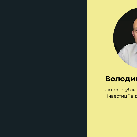
Володи
автор ютуб кан
Інвестиції в 