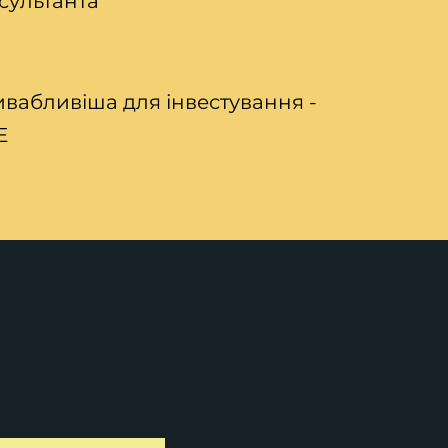
сультанта
ивабливіша для інвестування -
Е