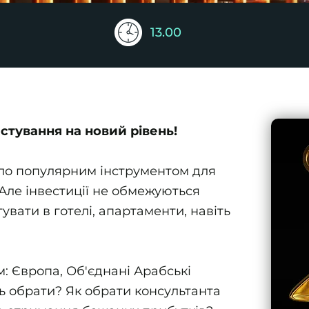
13.00
естування на новий рівень!
уло популярним інструментом для
. Але інвестиції не обмежуються
вати в готелі, апартаменти, навіть
м: Європа, Об'єднані Арабські
ь обрати? Як обрати консультанта