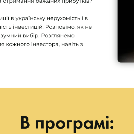
а отримання бажаних прибутків?
ії в українську нерухомість і в
сть інвестицій. Розповімо, як не
озумний вибір. Розглянемо
ля кожного інвестора, навіть з
В програмі: