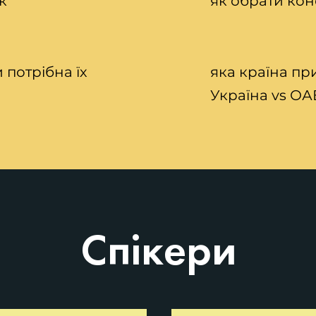
к
як обрати кон
 потрібна їх
яка країна пр
Україна vs ОА
Спікери