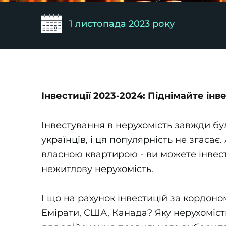
1 листопада 2023 року
Інвестиції 2023-2024: Піднімайте інв
Інвестування в нерухомість завжди б
українців, і ця популярність не згасає
власною квартирою - ви можете інвесту
нежитлову нерухомість.
І що на рахунок інвестицій за кордоно
Емірати, США, Канада? Яку нерухоміст