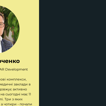
рченко
AR Development
ові комплекси,
медичні заклади в
довжує активно
на сьогодні має 11
і. Три з яких
 а чотири - почали