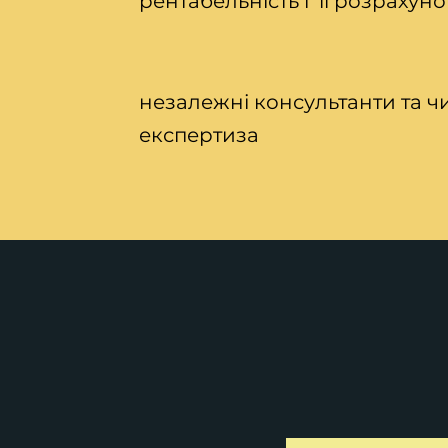
рентабельність і її розрахуно
незалежні консультанти та чи
експертиза