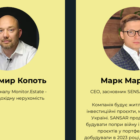
мир Копоть
Марк Ма
алу Monitor.Estate -
CEO, засновник SENS
дохідну нерухомість
Компанія будує житл
інвестиційні проєкти, 
Україні. SANSAR про
будувати попри війну і 
проєктів у портфел
добудували в 2023 році,