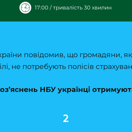
17:00 / тривалість 30 хвилин
раїни повідомив, що громадяни, які
лі, не потребують полісів страхуван
оз’яснень НБУ українці отримують
2