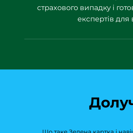
страхового випадку і го
експертів для
Долуч
Що таке Зелена картка і нав