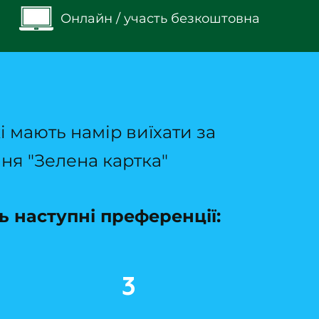
Онлайн / участь безкоштовна
 мають намір виїхати за
ня "Зелена картка"
 наступні преференції:
3