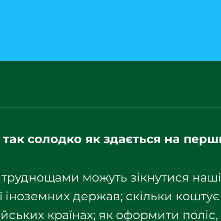
 так солодко як здається на пер
 труднощами можуть зікнутися наш
ії іноземних держав; скільки коштує
йських країнах; як оформити поліс,