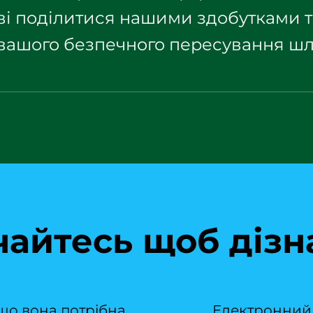
тові поділитися нашими здобутками
 вашого безпечного пересування ш
айтесь щоб дізн
іщо вона потрібна
Електронний п