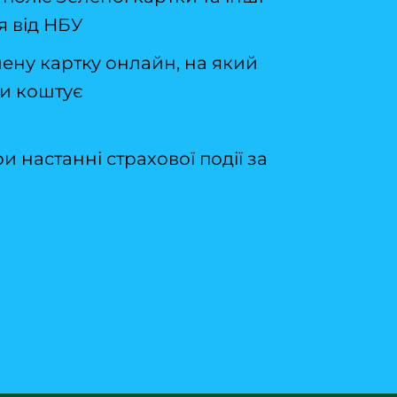
 від НБУ
лену картку онлайн, на який
ки коштує
 настанні страхової події за