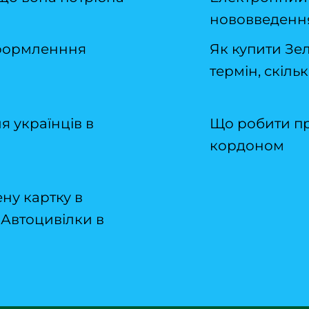
нововведення
 оформленння
Як купити Зе
термін, скіль
 українців в
Що робити при
кордоном
ну картку в
 Автоцивілки в