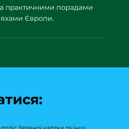
 та практичними порадами
ляхами Європи.
атися:
оліс Зеленої картки та інші