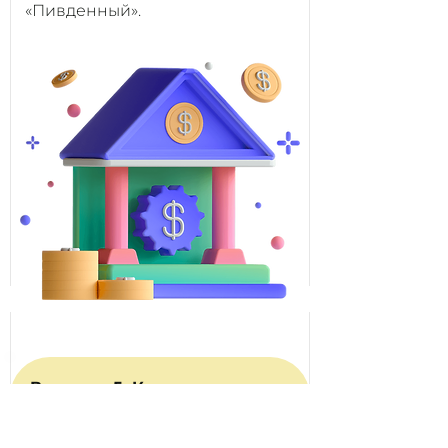
«Пивденный».
Вопрос
5
: Кто может
№
покупать ОВГЗ при
первичном размещении?