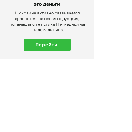
это деньги
В Украине активно развивается
сравнительно новая индустрия,
появившаяся на стыке IT и медицины
– телемедицина.
Перейти
Присоединяйтесь к нам в соц. сетях
Валюта
Курс валют
Курс криптовалют