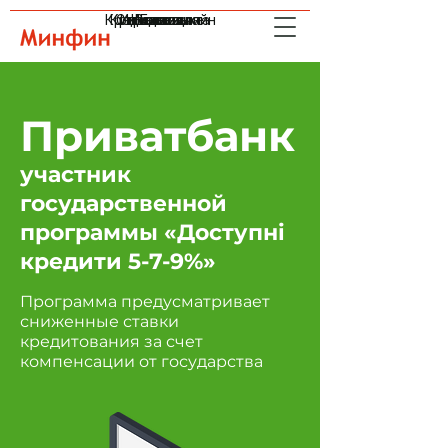
Кредиты онлайн
Криптовалюта
Страхование
Инвестиции
Индексы
Валюта
Банки
Приватбанк
участник
государственной
программы «Доступні
кредити 5-7-9%»
Программа предусматривает
сниженные ставки
кредитования за счет
компенсации от государства