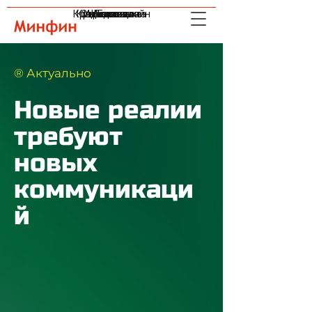
Кредиты онлайн
Криптовалюта
Страхование
Инвестиции
Индексы
Валюта
Банки
® Актуально
Новые реалии
требуют
новых
коммуникаци
й