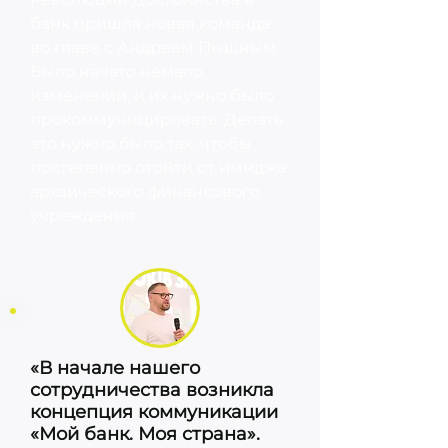
банк пришла новая команда
во главе с Андреем Пышным.
Было начато немало
изменений, и их нужно было
прокоммуницировать. Делать
это нужно было так, чтобы
постепенно отойти от имиджа
архаического финансового
учреждения.
«В начале нашего
сотрудничества возникла
концепция коммуникации
«Мой банк. Моя страна».