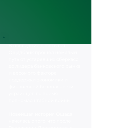
В последние десять лет
Ощадбанк прошел немалый
путь от устаревших сберкасс
до лидера банковского рынка
и весомого фактора
поддержки экономики и
финансовой безопасности
украинцев во время
полномасштабной войны.
Новейшая история Ощада
началась с того, что после
Революции Достоинства в