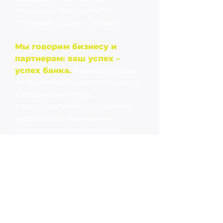
Украинцы могут смело
говорить: Ощад – это мое.
Мы говорим бизнесу и
партнерам: ваш успех –
успех банка.
Главной целью
не является лишь прибыль, а,
в первую очередь,
восстановление и развитие
украинской экономики,
которая состоит из сотен
тысяч историй украинских
компаний. Если эти истории
можно будет назвать
успешными, то и в нашем
государстве все будет хорошо.
В моей экономике.