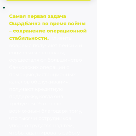
Самая первая задача
Ощадбанка во время войны
– сохранение операционной
стабильности.
Клиенты
вовремя получают пенсии и
социальные выплаты,
осуществляют большинство
банковских операций с
помощью дистанционных
каналов обслуживания,
получают кредитную
поддержку, когда она
требуется. Это стало
возможным благодаря тому,
что тысячи сотрудников
упорно трудятся над тем,
чтобы адаптировать работу