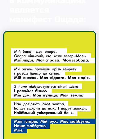
в коммуникациях
является
манифест Ощада: