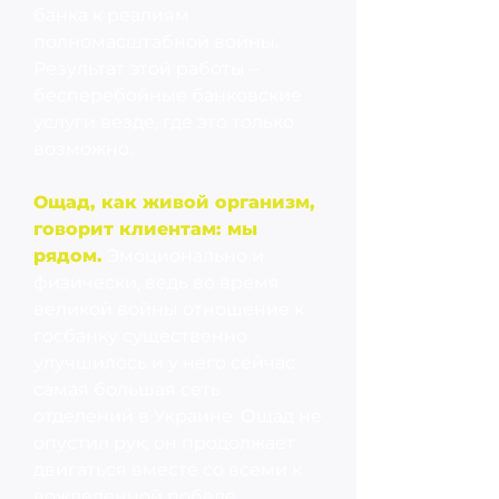
банка к реалиям
полномасштабной войны.
Результат этой работы –
бесперебойные банковские
услуги везде, где это только
возможно.
Ощад, как живой организм,
говорит клиентам: мы
рядом.
Эмоционально и
физически, ведь во время
великой войны отношение к
госбанку существенно
улучшилось и у него сейчас
самая большая сеть
отделений в Украине. Ощад не
опустил рук, он продолжает
двигаться вместе со всеми к
вожделенной победе.