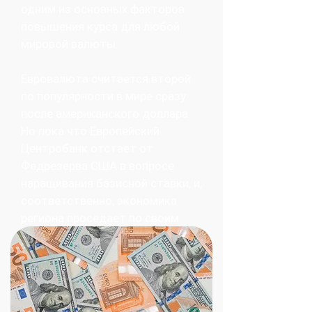
одним из основных факторов
повышения курса для любой
мировой валюты.
Евровалюта считается второй
по популярности в мире сразу
после американского доллара.
Но пока что Европейский
Центробанк отстает от
Федрезерва США в вопросе
наращивания базисной ставки, и,
соответственно, экономика
региона проседает по своим
показателям.