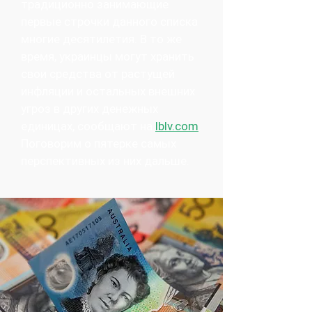
традиционно занимающие
первые строчки данного списка
многие десятилетия. В то же
время, украинцы могут хранить
свои средства от растущей
инфляции и остальных внешних
угроз в других денежных
единицах, сообщают на
lblv.com
.
Поговорим о пятерке самых
перспективных из них дальше.