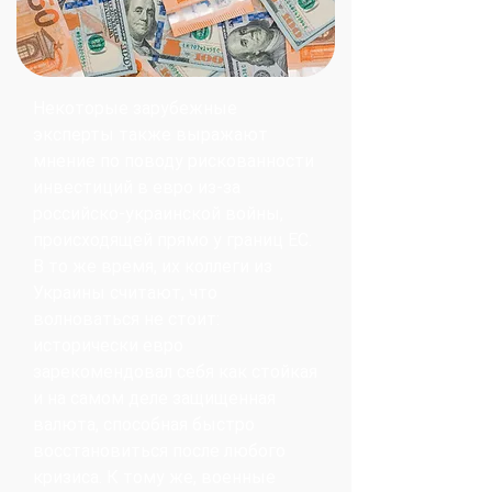
Некоторые зарубежные
эксперты также выражают
мнение по поводу рискованности
инвестиций в евро из-за
российско-украинской войны,
происходящей прямо у границ ЕС.
В то же время, их коллеги из
Украины считают, что
волноваться не стоит:
исторически евро
зарекомендовал себя как стойкая
и на самом деле защищенная
валюта, способная быстро
восстановиться после любого
кризиса. К тому же, военные