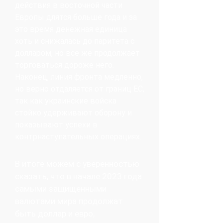
действия в восточной части
Европы длятся больше года и за
это время денежная единица
хоть и снижалась до паритета с
долларом, но все же продолжает
торговаться дороже него.
Наконец, линия фронта медленно,
но верно отдаляется от границ ЕС,
так как украинские войска
стойко удерживают оборону и
показывают успехи в
контрнаступательных операциях.
В итоге можем с уверенностью
сказать, что в начале 2023 года
самыми защищенными
валютами мира продолжат
быть доллар и евро,