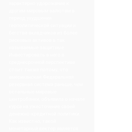
характерно удорожание к
другим мировым валютам в
период ухудшения
геополитической ситуации и
бегства вкладчиков из более
рисковых активов в так
называемые защитные.
Инвестировать в него в
среднесрочной перспективе
стоит также потому, что
американская Федеральная
резервная система раньше, чем
остальные мировые
центробанки, объявила о начале
курса на ужесточение своей
денежно-кредитной политики.
Как известно, такой
монетарный вектор является