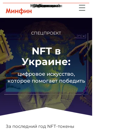
Кредиты онлайн
Криптовалюта
Страхование
Инвестиции
Индексы
Валюта
Банки
СПЕЦПРОЕКТ
NFT в
Украине:
цифровое искусство,
которое помогает победить
За последний год NFT-токены