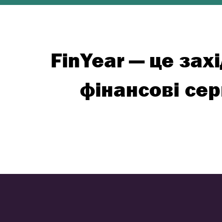
FinYear — це зах
фінансові се