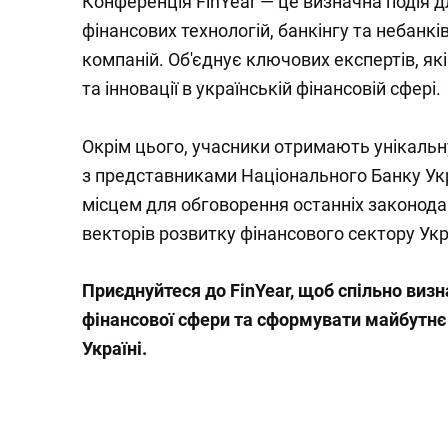
Конференція FinYear — це визначна подія дл
фінансових технологій, банкінгу та небанк
компаній. Об'єднує ключових експертів, як
та інновації в українській фінансовій сфері.
Окрім цього, учасники отримають унікальн
з представниками Національного Банку Укр
місцем для обговорення останніх законода
векторів розвитку фінансового сектору Укр
Приєднуйтеся до FinYear, щоб спільно визн
фінансової сфери та сформувати майбутнє 
Україні.