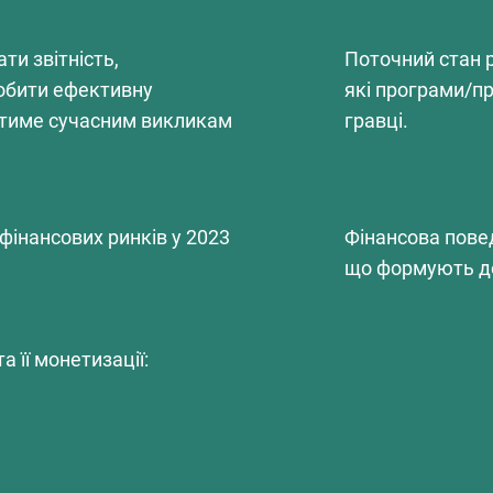
ти звітність,
Поточний стан р
робити ефективну
які програми/п
датиме сучасним викликам
гравці.
 фінансових ринків у 2023
Фінансова повед
що формують до
 її монетизації: