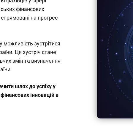
я фахівців у сфері
івських фінансових
і спрямовані на прогрес
у можливість зустрітися
аїни. Ця зустріч стане
вчих змін та визначення
аїни.
ачити шлях до успіху у
фінансових інновацій в