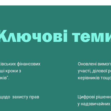
Ключові тем
івських фінансових
Оновлені вимоги
ші кроки з
участі, ділової 
ків".
керівників тощо
 щодо захисту прав
Цифрові рішенн
у надзвичайних 