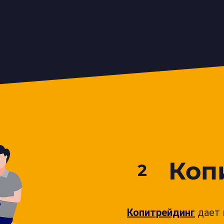
Коп
2
Копитрейдинг
дает 