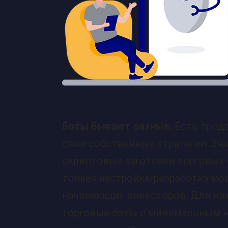
Боты бывают разные.
Есть прод
свои собственные стратегии. З
скриптовые заготовки торговых 
тонкая настройка/разработка мо
начинающих инвесторов.
Для ни
торговые боты с минимальным н