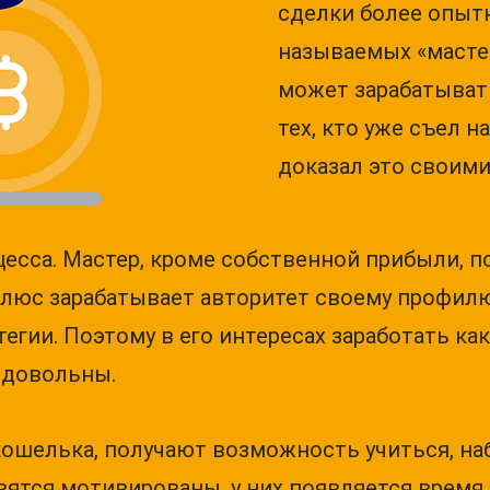
сделки более опыт
называемых «масте
может зарабатывать
тех, кто уже съел н
доказал это своими
цесса. Мастер, кроме собственной прибыли, п
люс зарабатывает авторитет своему профилю 
егии. Поэтому в его интересах заработать ка
 довольны.
ошелька, получают возможность учиться, на
ятся мотивированы, у них появляется время