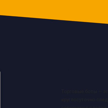
Тор
1
Торговые боты — э
круглосуточно след
совершают сделки 