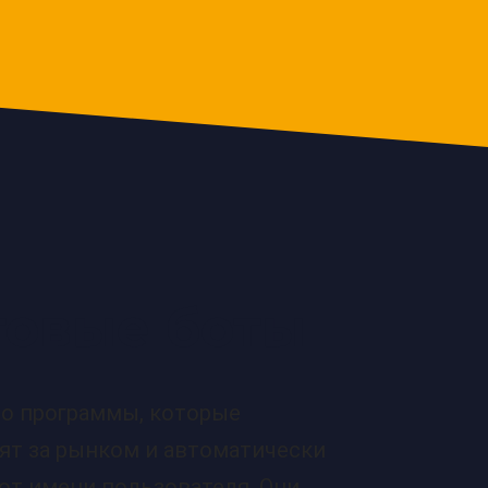
говые боты
то программы, которые
ят за рынком и автоматически
от имени пользователя. Они