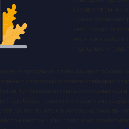
сканируют рынок, 
и сами принимают 
него, исходя из тог
же, что и у любого
подешевле и прода
винутые программы с гибкими настройками, 
накомым с программированием трейдерам под
ботов. Тут берется открытый исходный код и 
жет еще ближе подвести к желаемому результ
х есть более простые в использовании, при 
абором настроек. Они позволяют зарабатыва