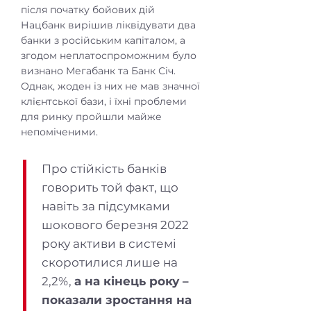
після початку бойових дій
Нацбанк вирішив ліквідувати два
банки з російським капіталом, а
згодом неплатоспроможним було
визнано Мегабанк та Банк Січ.
Однак, жоден із них не мав значної
клієнтської бази, і їхні проблеми
для ринку пройшли майже
непоміченими.
Про стійкість банків
говорить той факт, що
навіть за підсумками
шокового березня 2022
року активи в системі
скоротилися лише на
2,2%,
а на кінець року –
показали зростання на