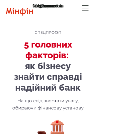
Кредити онлайн
Криптовалюта
Страхування
Інвестиції
Валюта
Індекси
Банки
СПЕЦПРОЄКТ
5 головних
факторів:
як бізнесу
знайти справді
надійний банк
На що слід звертати увагу,
обираючи фінансову установу