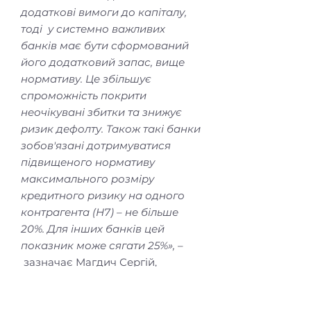
додаткові вимоги до капіталу,
тоді у системно важливих
банків має бути сформований
його додатковий запас, вище
нормативу. Це збільшує
спроможність покрити
неочікувані збитки та знижує
ризик дефолту. Також такі банки
зобов'язані дотримуватися
підвищеного нормативу
максимального розміру
кредитного ризику на одного
контрагента (Н7) – не більше
20%. Для інших банків цей
показник може сягати 25%»,
–
зазначає Магдич Сергій,
заступник голови правління з
корпоративного бізнесу ПУМБ.