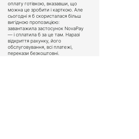
оплату готівкою, вказавши, що
можна це зробити і карткою. Але
сьогодні я б скористалася більш
вигідною пропозицією:
завантажила застосунок NovaPay
— і сплатила б за це там. Наразі
відкриття рахунку, його
обслуговування, всі платежі,
перекази безкоштовні.
Monobank дозволяє проводити
оплату більшості платежів за
реквізитами, зокрема, комуналку,
штрафи, податки, благодійність без
комісії. Pобити це можна тільки за
допомогою смартфона – тобто у
застосунку.