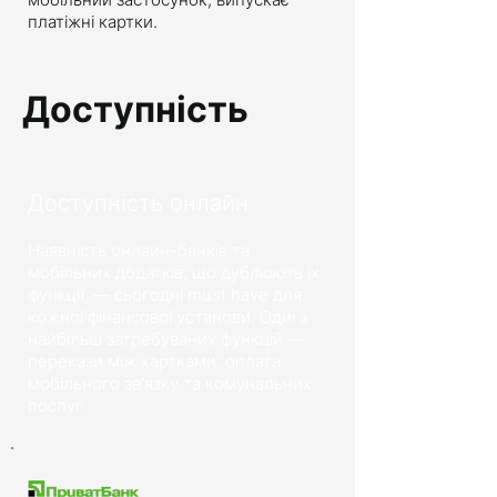
платіжні картки.
Доступність
Доступність онлайн
Наявність онлайн-банків та
мобільних додатків, що дублюють їх
функції, — сьогодні must have для
кожної фінансової установи. Одні з
найбільш затребуваних функцій —
перекази між картками, оплата
мобільного зв'язку та комунальних
послуг.