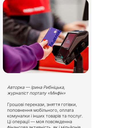
Авторка — Ірина Рибніцька,
журналіст порталу «Мінфін»
Грошові перекази, зняття готівки,
поповнення мобільного, оплата
комуналки і інших товарів та послуг.
Ці операції — моя повсякденна
фінансова активність, як і мільйонів