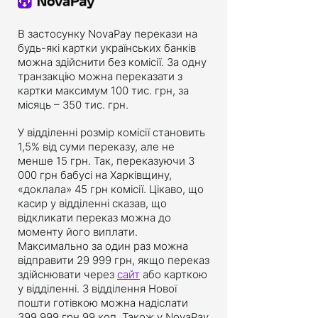
В застосунку NovaPay перекази на
будь-які картки українських банків
можна здійснити без комісії. За одну
транзакцію можна переказати з
картки максимум 100 тис. грн, за
місяць – 350 тис. грн.
У відділенні розмір комісії становить
1,5% від суми переказу, але не
менше 15 грн. Так, переказуючи 3
000 грн бабусі на Харківщину,
«доклала» 45 грн комісії. Цікаво, що
касир у відділенні сказав, що
відкликати переказ можна до
моменту його виплати.
Максимально за один раз можна
відправити 29 999 грн, якщо переказ
здійснювати через
сайт
або карткою
у відділенні. З відділення Нової
пошти готівкою можна надіслати
399 999 грн 99 коп. Також у NovaPay