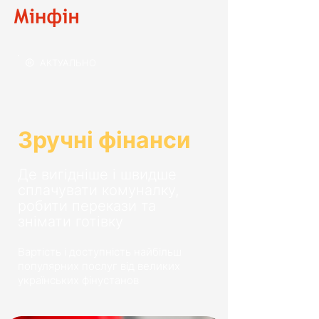
®
АКТУАЛЬНО
Зручні фінанси
Де вигідніше і швидше
сплачувати комуналку,
робити перекази та
знімати готівку
Вартість і доступність найбільш
популярних послуг від великих
українських фінустанов