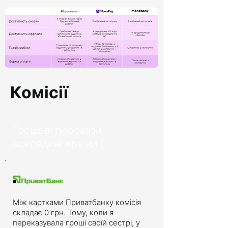
Комісії
Грошові перекази
всередині країни
Між картками Приватбанку комісія
складає 0 грн. Тому, коли я
переказувала гроші своїй сестрі, у