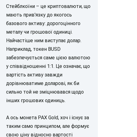
Стейблкоїни – це криптовалюти, що
мають прив'язку до якогось
базового активу: дорогоцінного
металу чи грошової одиниці.
Найчастіше ним виступає долар.
Наприклад, токен BUSD
забезпечується саме цією валютою
у співвідношенні 1:1. Це означає, що
вартість активу завжди
дорівнюватиме доларові, як би
сильно той не зміцнювався щодо
інших грошових одиниць.
А ось монета PAX Gold, хоч і існує за
таким само принципом, але формує
свою ціну відносно вартості