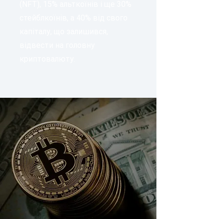
(NFT), 15% альткоїнів і ще 30%
стейблкоїнів, а 40% від свого
капіталу, що залишився,
відвести на головну
криптовалюту.