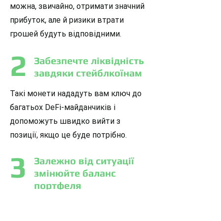
можна, звичайно, отримати значний
прибуток, але й ризики втрати
грошей будуть відповідними.
2
Забезпечте ліквідність
завдяки стейблкоїнам
Такі монети нададуть вам ключ до
багатьох DeFi-майданчиків і
допоможуть швидко вийти з
позиції, якщо це буде потрібно.
3
Залежно від ситуації
змінюйте баланс
портфеля
Ринок цифрових активів, як відомо,
дуже волатильний, і приймати