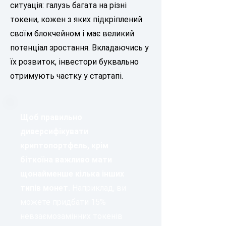
ситуація: галузь багата на різні
токени, кожен з яких підкріплений
своїм блокчейном і має великий
потенціал зростання. Вкладаючись у
їх розвиток, інвестори буквально
отримують частку у стартапі.
Щоб правильно
диверсифікувати
криптопортфель, крім
біткоїна важливо мати
щонайменше кілька інших
типів монет.
Наприклад, ви
можете придбати 15%
невзаємозамінних токенів