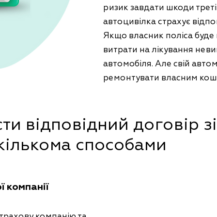
ризик завдати шкоди треті
автоцивілка страхує відпо
Якщо власник поліса буде
витрати на лікування неви
автомобіля. Але свій авт
ремонтувати власним кош
сти відповідний договір з
кількома способами
ї компанії
страхову компанію та