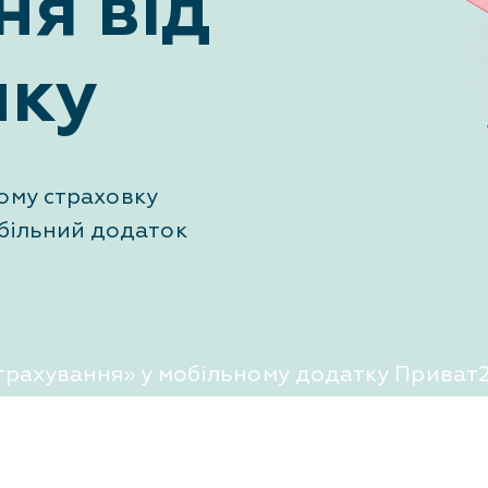
ня від
нку
ому страховку
більний додаток
рахування» у мобільному додатку Приват24
, де клієнт може не тільки обирати та купува
вати процес врегулювання страхового випа