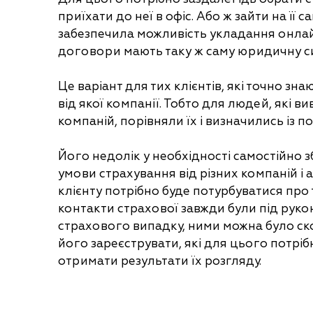
приїхати до неї в офіс. Або ж зайти на її 
забезпечила можливість укладання онлай
договори мають таку ж саму юридичну сил
Це варіант для тих клієнтів, які точно знаю
від якої компанії. Тобто для людей, які в
компаній, порівняли їх і визначились із 
Його недолік у необхідності самостійно 
умови страхування від різних компаній і ан
клієнту потрібно буде потурбуватися про
контакти страхової завжди були під рукою
страхового випадку, ними можна було ско
його зареєструвати, які для цього потріб
отримати результати їх розгляду.