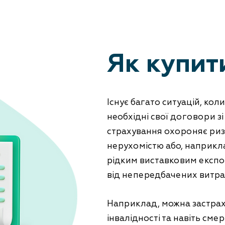
Як купит
Існує багато ситуацій, кол
необхідні свої договори 
страхування охороняє ризи
нерухомістю або, наприкл
рідким виставковим експо
від непередбачених витрат,
Наприклад, можна застрах
інвалідності та навіть смер