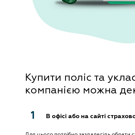
Купити поліс та укла
компанією можна де
1
В офісі або на сайті страхово
Для цього потрібно заздалегідь обрати 