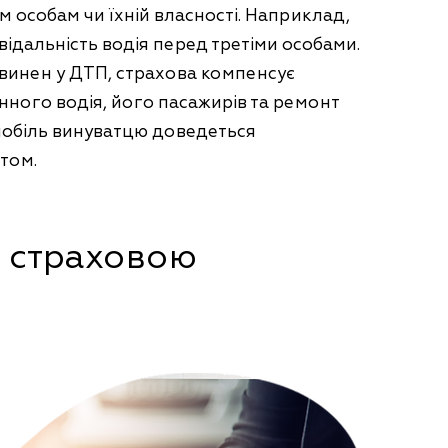
м особам чи їхній власності. Наприклад,
відальність водія перед третіми особами.
 винен у ДТП, страхова компенсує
нного водія, його пасажирів та ремонт
омобіль винуватцю доведеться
том.
і страховою