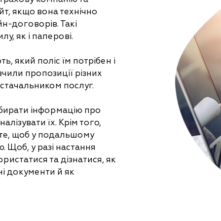
сайт, якщо вона технічно
н-договорів. Такі
у, як і паперові.
ть, який поліс їм потрібен і
ивчили пропозиції різних
постачальником послуг.
збирати інформацію про
алізувати їх. Крім того,
 те, щоб у подальшому
. Щоб, у разі настання
ристатися та дізнатися, як
ні документи й як