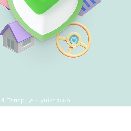
. Тепер це – унікальна
ти поліси, але й керувати
дку. Як це працює?