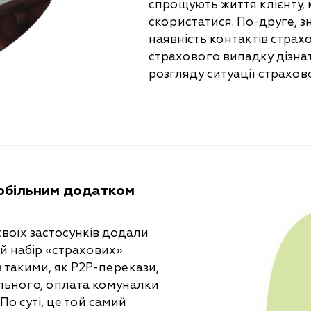
спрощують життя клієнту,
скористатися. По-друге, з
наявність контактів страхо
страхового випадку дізнат
розгляду ситуації страхов
обільним додатком
воїх застосунків додали
й набір «страхових»
з такими, як Р2Р-перекази,
ільного, оплата комуналки
о суті, це той самий