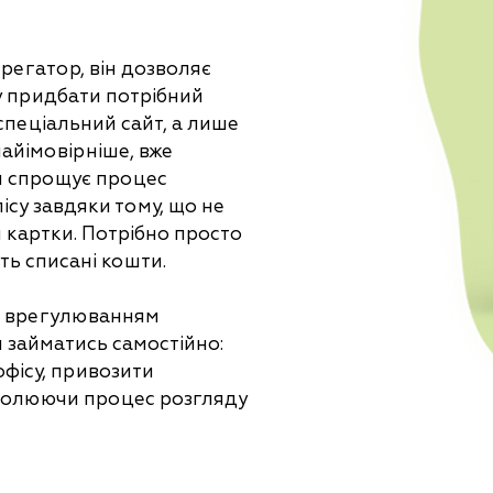
регатор, він дозволяє
зу придбати потрібний
спеціальний сайт, а лише
найімовірніше, вже
ін спрощує процес
су завдяки тому, що не
 картки. Потрібно просто
уть списані кошти.
 Бо врегулюванням
 займатись самостійно:
 офісу, привозити
тролюючи процес розгляду