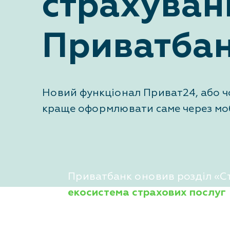
страхуван
Приватба
Новий функціонал Приват24, або ч
краще оформлювати саме через мо
Приватбанк оновив розділ «Ст
екосистема страхових послуг
полісом та повністю контролю