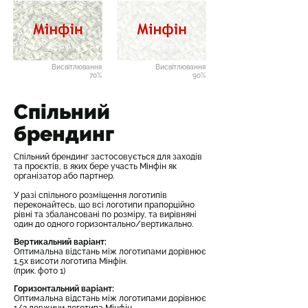
Висвітлювання
Висвітлювання
70%
90%
Спільний
брендинг
Спільний брендинг застосовується для заходів
та проєктів, в яких бере участь Мінфін як
організатор або партнер.
У разі спільного розміщення логотипів
переконайтесь, що всі логотипи прапорційно
рівні та збалансовані по розміру, та вирівняні
один до одного горизонтально/вертикально.
Вертикальний варіант:
Оптимальна відстань між логотипами дорівнює
1,5х висоти логотипа Мінфін.
(прик. фото 1)
Горизонтальний варіант:
Оптимальна відстань між логотипами дорівнює