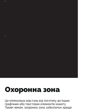
Охоронна зона
Це мінімальна відстань від логотипу до інших
графічних або текстових елементів макету.
Таким чином, охоронна зона забезпечує краще