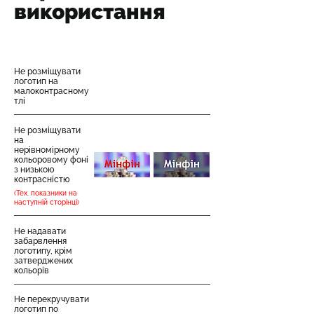
використання
Не розміщувати
логотип на
малоконтрасному
тлі
Не розміщувати
на
нерівномірному
кольоровому фоні
з низькою
контрасністю
(Тех. показники на
наступній сторінці)
Не надавати
забарвлення
логотипу, крім
затверджених
кольорів
Не перекручувати
логотип по