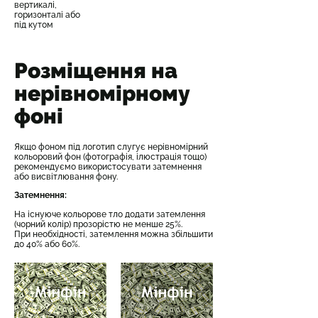
вертикалі,
горизонталі або
під кутом
Розміщення на
нерівномірному
фоні
Якщо фоном під логотип слугує нерівномірний
кольоровий фон (фотографія, ілюстрація тощо)
рекомендуємо використосувати затемнення
або висвітлювання фону.
Затемнення:
На існуюче кольорове тло додати затемлення
(чорний колір) прозорістю не менше 25%.
При необхідності, затемлення можна збільшити
до 40% або 60%.