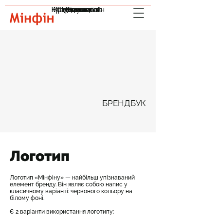
Кредити онлайн
Криптовалюта
Страхування
Інвестиції
Валюта
Індекси
Банки
БРЕНДБУК
Логотип
Логотип «Мінфіну» — найбільш упізнаваний
елемент бренду. Він являє собою напис у
класичному варіанті: червоного кольору на
білому фоні.
Є 2 варіанти використання логотипу: