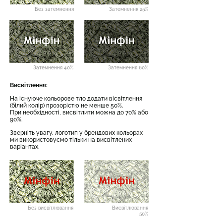
Без затемнення
Затемнення 25%
Затемнення 40%
Затемнення 60%
Висвітлення:
На існуюче кольорове тло додати вісвітлення
(білий колір) прозорістю не менше 50%.
При необхідності, висвітлити можна до 70% або
90%.
Зверніть увагу, логотип у брендових кольорах
ми використовуємо тільки на висвітлених
варіантах.
Без висвітлювання
Висвітлювання
50%