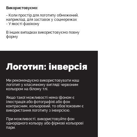
Використовуємо:
- Коли простір для логотипу обмежений,
наприклад, для заставок у соцмережах
- У якості фавікону
В інших випадках використовуємо повну
форму
Логотип: інверсія
Ми рекомендуємо використовувати наш
логотип у класичному вигляді: червоним
кольором на білому тлі.
Якщо такої можливості нема (фоном є
ілюстрація або фотографія) або фон
контрасним, кольоровий, то обов’язковим є
використання логотипу з інверсією.
При можливості, використовуйте фон
однорідного кольору або фірмові кольорові
пари.