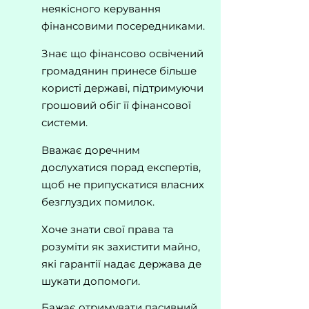
неякісного керування
фінансовими посередниками.
Знає що фінансово освічений
громадянин принесе більше
користі державі, підтримуючи
грошовий обіг її фінансової
системи.
Вважає доречним
дослухатися порад експертів,
щоб не припускатися власних
безглуздих помилок.
Хоче знати свої права та
розуміти як захистити майно,
які гарантії надає держава де
шукати допомоги.
Бажає отримувати пасивний