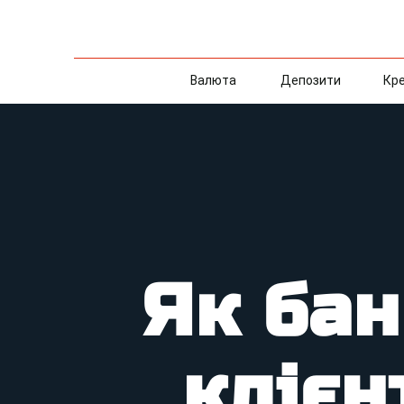
Валюта
Депозити
Кр
Як бан
клієн