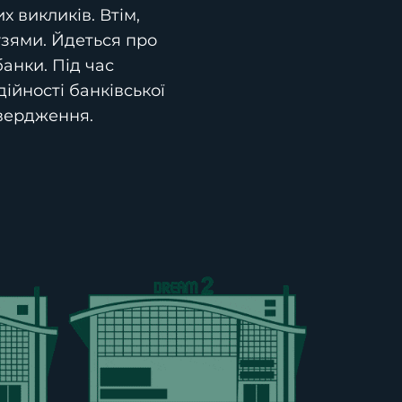
х викликів. Втім,
узями. Йдеться про
анки. Під час
ійності банківської
твердження.