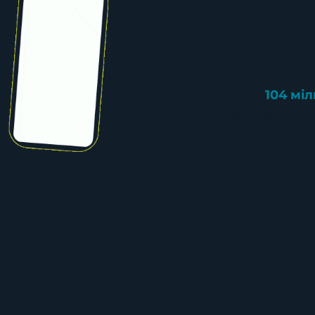
мобіль
У 2022 році в моб
проведено
104 мі
250 мільярдів грив