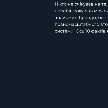
Ніхто не очікував на те
перебіг року дав можл
знайомих, бренди, бізн
повномасштабного втор
системи. Ось 10 фактів
Підтримує
розгалужен
мережу відд