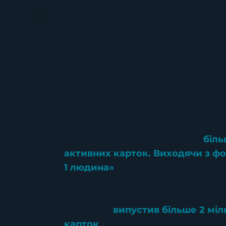
Забезпечує
зростання о
активних ка
Наразі у клієнтів Ощадбанку
біль
активних карток. Виходячи з фо
1 людина»
, це дорівнює приблиз
населення п‘яти обласних центрів
Харкова, Одеси, Дніпра та Терно
року банк
випустив більше 2 міл
карток
, якими можна було б забе