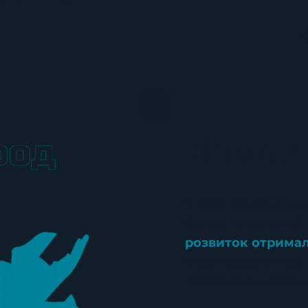
Кредит
У 2022 році Ощад 
бізнес на суму 12,
розвиток отримал
яких працюють до 1
приблизно дорівн