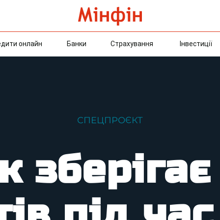
едити онлайн
Банки
Страхування
Інвестиції
СПЕЦПРОЄКТ
к зберігає
тів під час