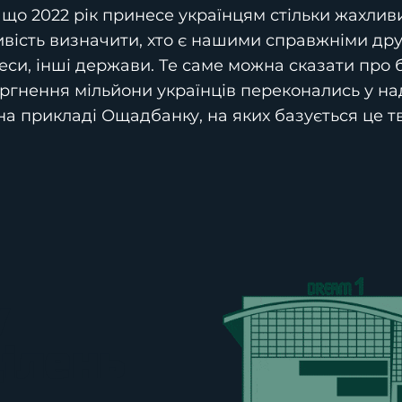
, що 2022 рік принесе українцям стільки жахливи
ивість визначити, хто є нашими справжніми др
еси, інші держави. Те саме можна сказати про б
гнення мільйони українців переконались у над
 на прикладі Ощадбанку, на яких базується це 
у
ілень