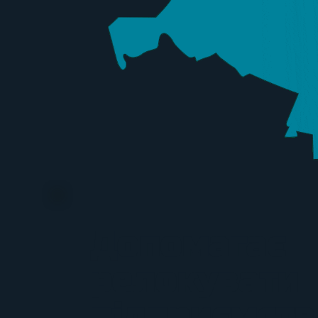
Допомагає
релокувати
підприємств