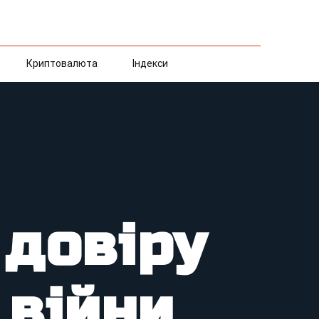
Криптовалюта
Індекси
 довіру
 війни