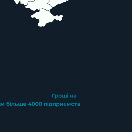
ує бізнес
підтримав малий та середній
6 мільярда гривень.
Гроші на
и більше 4000 підприємств
, в
00 тисяч українців, що
ює населенню міста Ужгород.