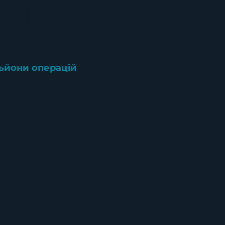
ний додаток
ільному додатку Ощаду було
льйони операцій
на суму майже
ень.