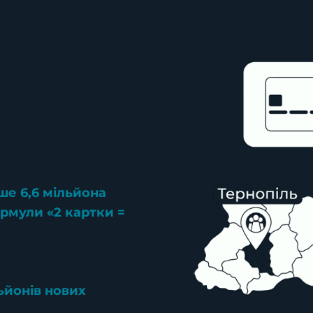
бсягу
рток
ше 6,6 мільйона
рмули «2 картки =
но половині
 України: Києва,
поля. Лише цього
ьйонів нових
зпечити 2/3