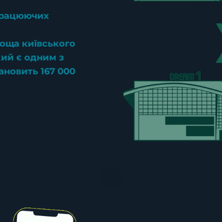
працюючих
становить близько
лоща київського
кий є одним з
ановить 167 000
Має зр